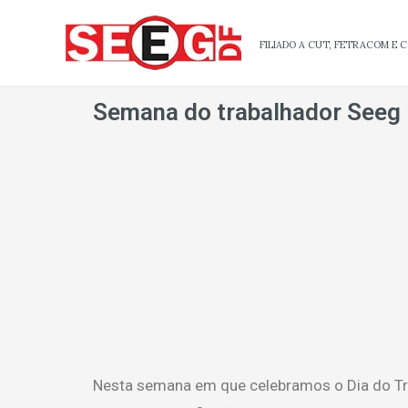
Ir
para
FILIADO A CUT, FETRACOM E
o
conteúdo
Semana do trabalhador Seeg
Nesta semana em que celebramos o Dia do Tr