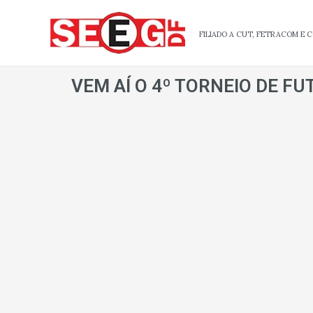
Ir
para
FILIADO A CUT, FETRACOM E
o
conteúdo
VEM AÍ O 4º TORNEIO DE FU